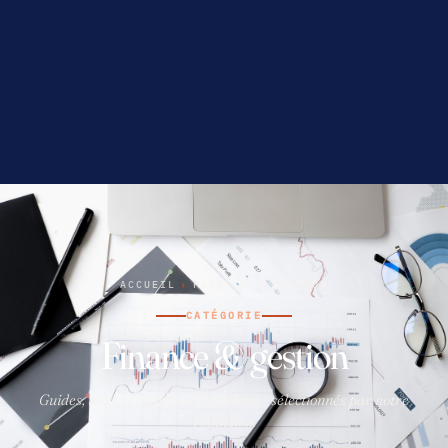
ACCUEIL
›
FINANCE & GESTION
CATÉGORIE
Finance & gestion
Guides, tests et retours d’expérience, sélectionnés par notre
rédaction.