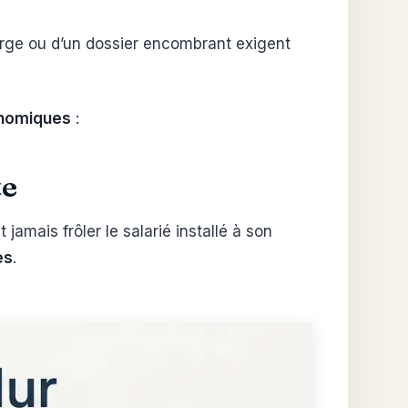
arge ou d’un dossier encombrant exigent
nomiques
:
te
amais frôler le salarié installé à son
es
.