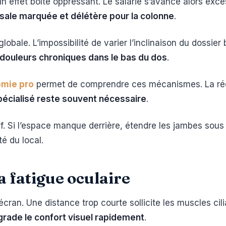
un effet boîte oppressant. Le salarié s’avance alors exce
ale marquée et délétère pour la colonne
.
bale. L’impossibilité de varier l’inclinaison du dossier
e douleurs chroniques dans le bas du dos
.
omie pro
permet de comprendre ces mécanismes. La réé
spécialisé reste souvent nécessaire
.
tif. Si l’espace manque derrière, étendre les jambes sou
té du local.
a fatigue oculaire
écran. Une distance trop courte sollicite les muscles ci
égrade le confort visuel rapidement
.