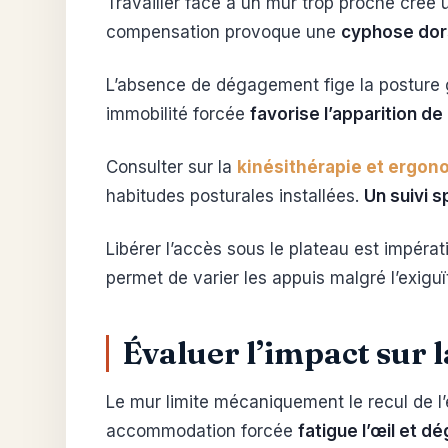
Travailler face à un mur trop proche crée 
compensation provoque une
cyphose dors
L’absence de dégagement fige la posture glo
immobilité forcée
favorise l’apparition d
Consulter sur la
kinésithérapie et ergon
habitudes posturales installées.
Un suivi 
Libérer l’accès sous le plateau est impéra
permet de varier les appuis malgré l’exiguï
Évaluer l’impact sur l
Le mur limite mécaniquement le recul de l’
accommodation forcée
fatigue l’œil et d