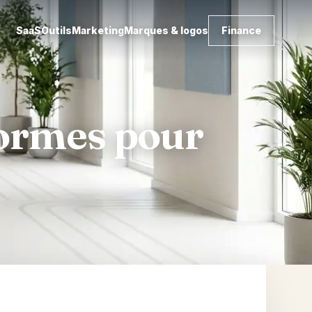
SaaS
Outils
Marketing
Marques & logos
Finance
normes pour