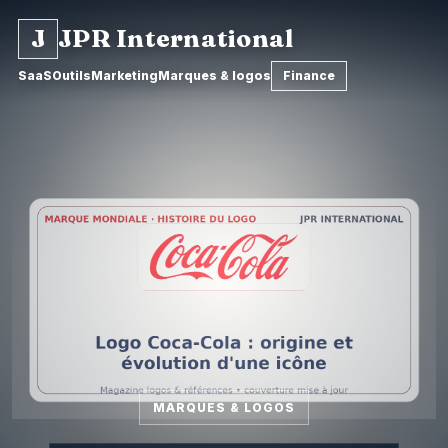
J
JPR International
SaaS
Outils
Marketing
Marques & logos
Finance
MARQUES & LOGOS