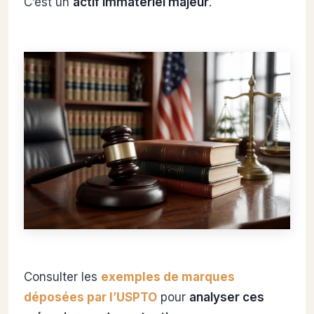
C’est un
actif immatériel majeur
.
Consulter les
exemples de marques
déposées par l’USPTO
pour
analyser ces