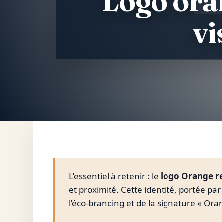
Logo oran
vi
Aller
au
contenu
L’essentiel à retenir : le
logo Orange re
et proximité. Cette identité, portée p
l’éco-branding et de la signature « Or