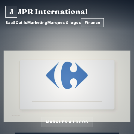
J
JPR International
SaaS
Outils
Marketing
Marques & logos
Finance
MARQUES & LOGOS