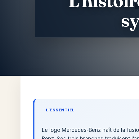
L’histoi
sy
Aller
au
contenu
L’ESSENTIEL
Le logo Mercedes-Benz naît de la fusion
Benz. Ses trois branches traduisent l’am