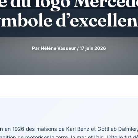
re du logo Merced
mbole d’excelle
Par Hélène Vasseur / 17 juin 2026
 en 1926 des maisons de Karl Benz et Gottlieb Daimler, r
bition de motoriser la terre, la mer et l’air ; l’étoile 