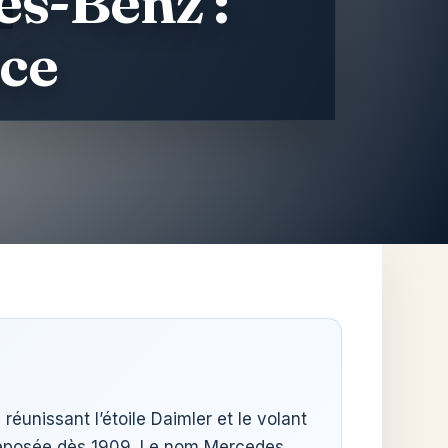
es-Benz :
nce
éunissant l’étoile Daimler et le volant
fut déposée dès 1909. Le nom Mercedes,