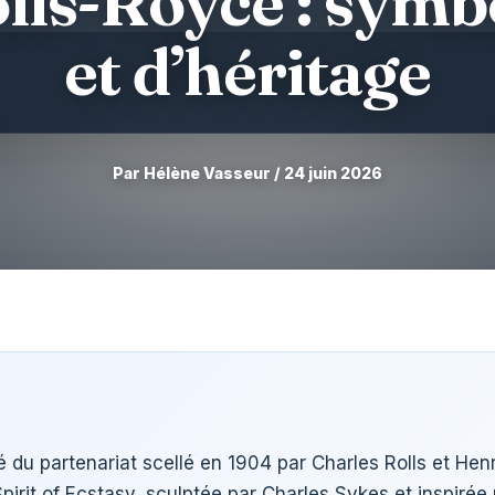
lls-Royce : symb
et d’héritage
Par Hélène Vasseur / 24 juin 2026
u partenariat scellé en 1904 par Charles Rolls et Hen
pirit of Ecstasy, sculptée par Charles Sykes et inspirée