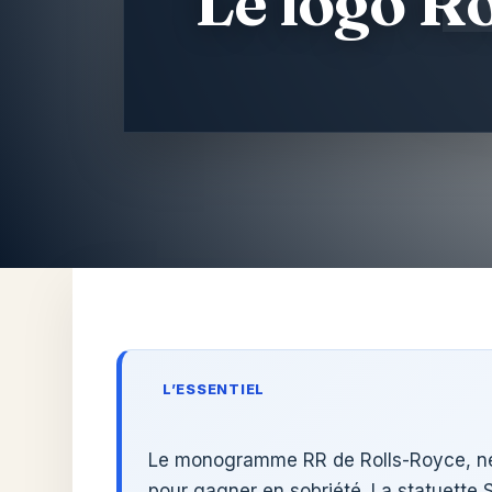
Le logo Ro
Aller
au
contenu
L’ESSENTIEL
Le monogramme RR de Rolls-Royce, né d
pour gagner en sobriété. La statuette S