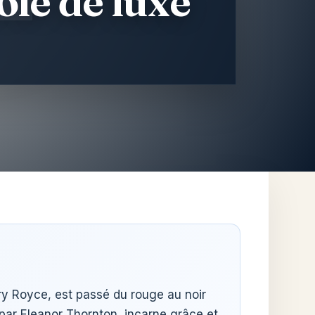
ole de luxe
ry Royce, est passé du rouge au noir
 par Eleanor Thornton, incarne grâce et