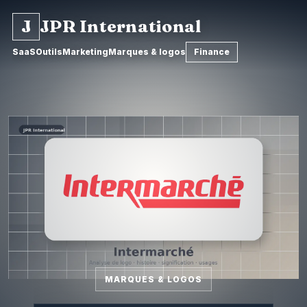
J
JPR International
SaaS
Outils
Marketing
Marques & logos
Finance
MARQUES & LOGOS