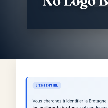
No Logo B
Aller
au
contenu
L’ESSENTIEL
Vous cherchez à identifier la Bretagne 
les guillemets bretons
, qui condensen