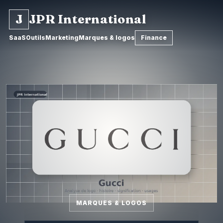
J
JPR International
SaaS
Outils
Marketing
Marques & logos
Finance
MARQUES & LOGOS