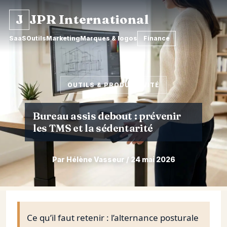
J
JPR International
SaaS
Outils
Marketing
Marques & logos
Finance
OUTILS & PRODUCTIVITÉ
Bureau assis debout : prévenir
les TMS et la sédentarité
Par Hélène Vasseur / 24 mai 2026
Aller
au
contenu
Ce qu’il faut retenir : l’alternance posturale