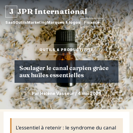
J
JPR International
SaaS
Outils
Marketing
Marques & logos
Finance
OUTILS & PRODUCTIVITÉ
Soulager le canal carpien grâce
aux huiles essentielles
Par Hélène Vasseur / 4 mai 2026
Aller
au
contenu
L’essentiel à retenir : le syndrome du canal