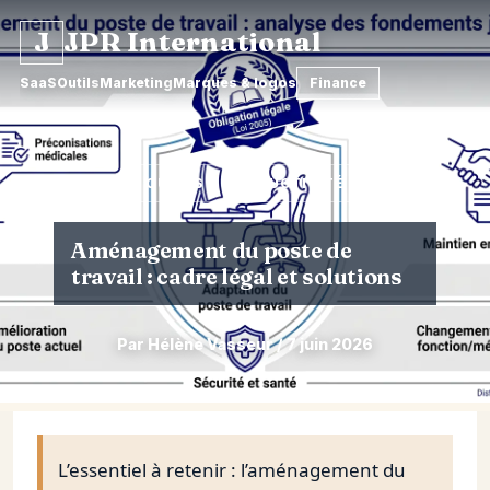
J
JPR International
SaaS
Outils
Marketing
Marques & logos
Finance
OUTILS & PRODUCTIVITÉ
Aménagement du poste de
travail : cadre légal et solutions
Par Hélène Vasseur / 7 juin 2026
Aller
au
contenu
L’essentiel à retenir : l’aménagement du