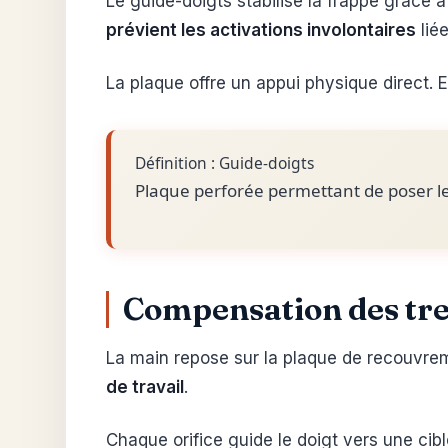
Le guide-doigts stabilise la frappe grâce 
prévient les activations involontaires
lié
La plaque offre un appui physique direct. 
Définition : Guide-doigts
Plaque perforée permettant de poser le
Compensation des tre
La main repose sur la plaque de recouvrem
de travail
.
Chaque orifice guide le doigt vers une cib