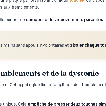
à une plaque perforée isolant chaque
touche
. Ce dispos
es aux tremblements.
Elle permet de
compenser les mouvements parasites
l
s mains sans appuis involontaires et d’
isoler chaque to
mblements et de la dystonie
ent. Cet appui rigide limite l’amplitude des tremblemen
le unique. Cela
empêche de presser deux touches si