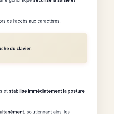
itif ergonomique
sécurise la saisie et
ors de l’accès aux caractères.
uche du clavier
.
ts et
stabilise immédiatement la posture
multanément
, solutionnant ainsi les