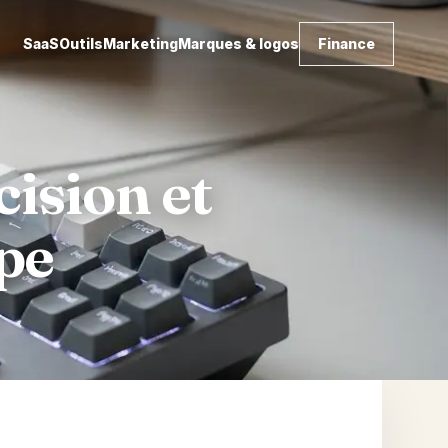
SaaS
Outils
Marketing
Marques & logos
Finance
cision et
pe