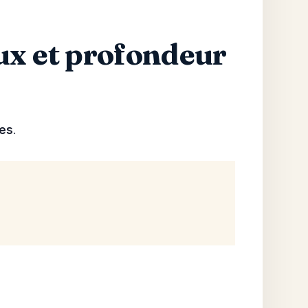
ux et profondeur
tes
.